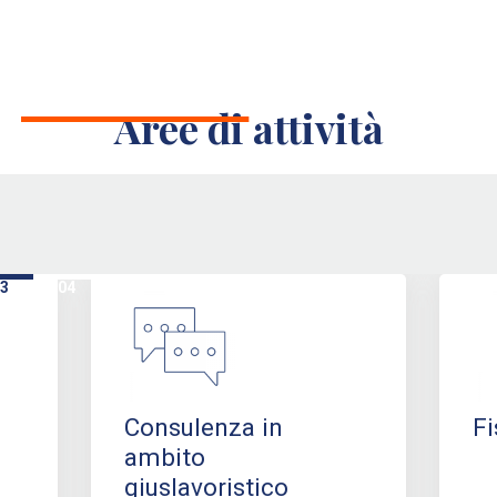
Aree di attività
3
04
05
Consulenza in
Fi
ambito
giuslavoristico