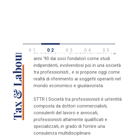
Slide 2 of 5.
0 1
0 2
0 3
0 4
0 5
Lo Studio STTR Tax & Labour nasce negli
Tax & Labour
anni ’90 dai soci fondatori come studi
indipendenti, evolvendosi poi in una società
tra professionisti , e si propone oggi come
realtà di riferimento ai soggetti operanti nel
mondo economico e giuslavorista.
STTR | Società tra professionisti è un’entità
composta da dottori commercialisti,
consulenti del lavoro e avvocati,
professionisti altamente qualificati e
specializzati, in grado di fornire una
consulenza multidisciplinare.